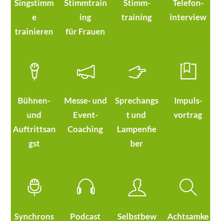
Singstimm
Stimmtrain
Stimm-
Telefon-
e
ing
training
interview
trainieren
für Frauen
Bühnen-
Messe- und
Sprechangs
Impuls-
und
Event-
t und
vortrag
Auftrittsan
Coaching
Lampenfie
gst
ber
Synchrons
Podcast
Selbstbew
Achtsamke