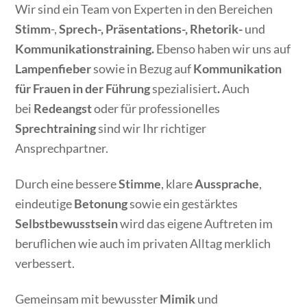
Wir sind ein Team von Experten in den Bereichen
Stimm
-,
Sprech-, Präsentations-, Rhetorik-
und
Kommunikationstraining.
Ebenso haben wir uns auf
Lampenfieber
sowie in Bezug auf
Kommunikation
für Frauen in der Führung
spezialisiert
.
Auch
bei
Redeangst
oder für professionelles
Sprechtraining
sind wir Ihr richtiger
Ansprechpartner.
Durch eine bessere
Stimme
, klare
Aussprache
,
eindeutige
Betonung
sowie ein gestärktes
Selbstbewusstsein
wird das eigene Auftreten im
beruflichen wie auch im privaten Alltag merklich
verbessert.
Gemeinsam mit bewusster
Mimik
und