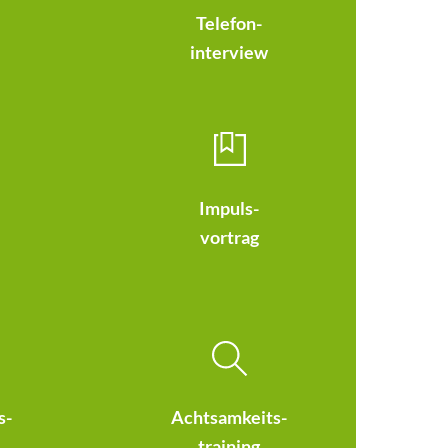
Telefon-
interview
Impuls-
vortrag
s-
Achtsamkeits-
training