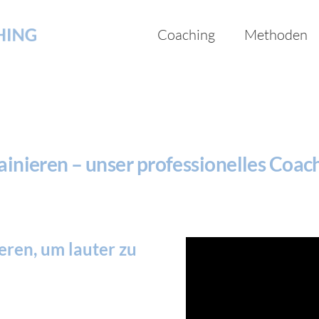
Coaching
Methoden
inieren – unser professionelles Coach
eren, um lauter zu