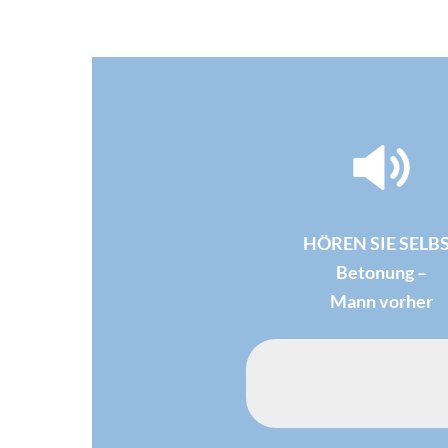
HÖREN SIE SELB
Betonung –
Mann vorher