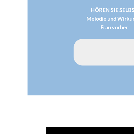
HÖREN SIE SELB
Melodie und Wirku
Frau vorher