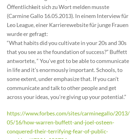
Öffentlichkeit sich zu Wort melden musste
(Carmine Gallo 16.05.2013). In einem Interview für
Leo League, einer Karrierewebsite für junge Frauen
wurde er gefragt:
“What habits did you cultivate in your 20s and 30s
that you see as the foundation of success?” Buffett
antwortete, “ You’ve got to be able to communicate
in life and it’s enormously important. Schools, to
some extent, under emphasize that. If you can’t
communicate and talk to other people and get
across your ideas, you’re giving up your potential.”
https://www.forbes.com/sites/carminegallo/2013/
05/16/how-warren-buffett-and-joel-osteen-
conquered-their-terrifying-fear-of-public-