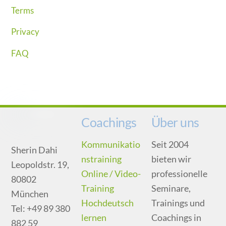
Terms
Privacy
FAQ
Coachings
Über uns
Kommunikatio
Seit 2004
Sherin Dahi
nstraining
bieten wir
Leopoldstr. 19,
Online / Video-
professionelle
80802
Training
Seminare,
München
Hochdeutsch
Trainings und
Tel: +49 89 380
lernen
Coachings in
882 59