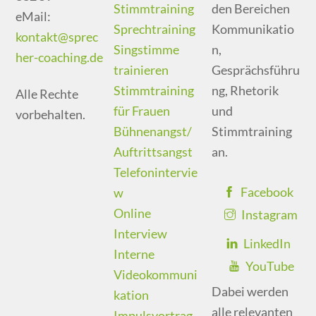
Stimmtraining
den Bereichen
eMail:
Sprechtraining
Kommunikatio
kontakt@sprec
Singstimme
n,
her-coaching.de
trainieren
Gesprächsführu
Stimmtraining
ng, Rhetorik
Alle Rechte
für Frauen
und
vorbehalten.
Bühnenangst/
Stimmtraining
Auftrittsangst
an.
Telefonintervie
Facebook
w
Online
Instagram
Interview
LinkedIn
Interne
YouTube
Videokommuni
Dabei werden
kation
alle relevanten
Impulsvortrag