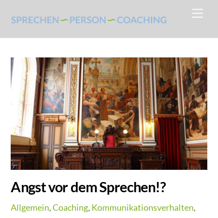
Skip
Me
to
content
Angst vor dem Sprechen!?
Allgemein
,
Coaching
,
Kommunikationsverhalten
,