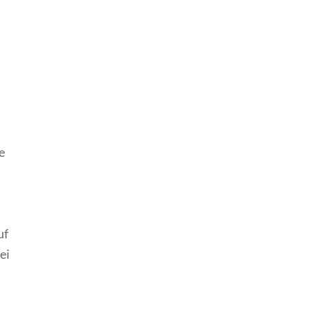
s
e
uf
ei