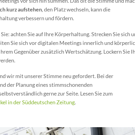
eetings vor sich hin summen. Das ölt die Stimme und mac
h kurz aufstehen
, den Platz wechseln, kann die
haltung verbessern und fördern.
 Sie: achten Sie auf Ihre Körperhaltung. Strecken Sie sich 
ten Sie sich vor digitalen Meetings innerlich und körperli
t Ihrem Gegenüber zusätzlich Wertschätzung. Lockern Sie I
werden.
ind wir mit unserer Stimme neu gefordert. Bei der
 und der Planung eines stimmschonenden
selbstverständlich gerne zur Seite. Lesen Sie zum
ikel in der Süddeutschen Zeitung
.