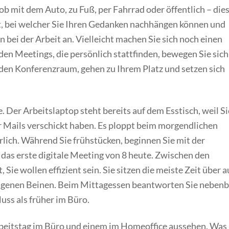
ob mit dem Auto, zu Fuß, per Fahrrad oder öffentlich – die
t, bei welcher Sie Ihren Gedanken nachhängen können und
 bei der Arbeit an. Vielleicht machen Sie sich noch einen
den Meetings, die persönlich stattfinden, bewegen Sie sich
 den Konferenzraum, gehen zu Ihrem Platz und setzen sich
e. Der Arbeitslaptop steht bereits auf dem Esstisch, weil Si
 Mails verschickt haben. Es ploppt beim morgendlichen
rlich. Während Sie frühstücken, beginnen Sie mit der
das erste digitale Meeting von 8 heute. Zwischen den
ie wollen effizient sein. Sie sitzen die meiste Zeit über a
hlagenen Beinen. Beim Mittagessen beantworten Sie nebenb
uss als früher im Büro.
beitstag im Büro und einem im Homeoffice aussehen. Was